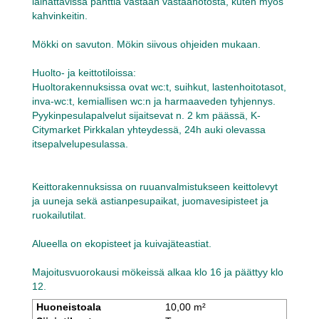
lainattavissa panttia vastaan vastaanotosta, kuten myös
kahvinkeitin.
Mökki on savuton. Mökin siivous ohjeiden mukaan.
Huolto- ja keittotiloissa:
Huoltorakennuksissa ovat wc:t, suihkut, lastenhoitotasot,
inva-wc:t, kemiallisen wc:n ja harmaaveden tyhjennys.
Pyykinpesulapalvelut sijaitsevat n. 2 km päässä, K-
Citymarket Pirkkalan yhteydessä, 24h auki olevassa
itsepalvelupesulassa.
Keittorakennuksissa on ruuanvalmistukseen keittolevyt
ja uuneja sekä astianpesupaikat, juomavesipisteet ja
ruokailutilat.
Alueella on ekopisteet ja kuivajäteastiat.
Majoitusvuorokausi mökeissä alkaa klo 16 ja päättyy klo
12.
Huoneistoala
10,00 m²