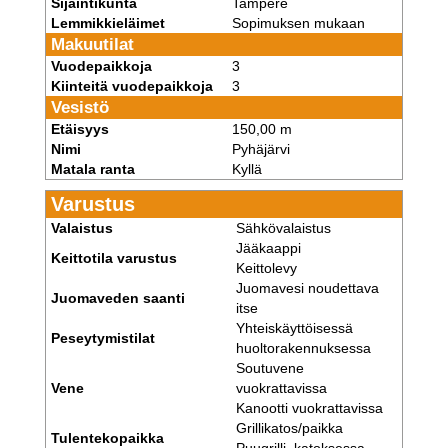
Sijaintikunta
Tampere
Lemmikkieläimet
Sopimuksen mukaan
Makuutilat
Vuodepaikkoja
3
Kiinteitä vuodepaikkoja
3
Vesistö
Etäisyys
150,00 m
Nimi
Pyhäjärvi
Matala ranta
Kyllä
Varustus
Valaistus
Sähkövalaistus
Jääkaappi
Keittotila varustus
Keittolevy
Juomavesi noudettava
Juomaveden saanti
itse
Yhteiskäyttöisessä
Peseytymistilat
huoltorakennuksessa
Soutuvene
Vene
vuokrattavissa
Kanootti vuokrattavissa
Grillikatos/paikka
Tulentekopaikka
Puugrilli, katoksessa