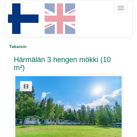
Toggle
navigati
Takaisin
Härmälän 3 hengen mökki (10
m²)