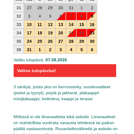
31
27
28
29
30
31
1
2
32
3
4
5
6
7
8
9
33
10
11
12
13
14
15
16
34
17
18
19
20
21
22
23
35
24
25
26
27
28
29
30
36
31
1
2
3
4
5
6
Valittu tulopäivä:
07.08.2026
Valitse tulopäiväsi!
3 sänkyä, joista yksi on kerrossänky, vuodevaatteet
(peitot ja tyynyt), pöytä ja jakkarat, jääkaappi/
minijääkaappi, keittolevy, kaappi ja terassi.
Mökissä ei ole liinavaatteita eikä astioita. Liinavaatteet
on mahdollista vuokrata varausta tehdessä tai paikan
päältä vastaanotosta. Ruoanlaittovälineitä ja astioita on