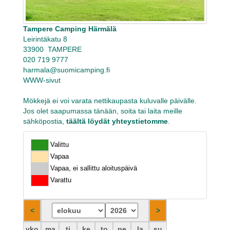
Tampere Camping Härmälä
Leirintäkatu 8
33900 TAMPERE
020 719 9777
harmala@suomicamping.fi
WWW-sivut
Mökkejä ei voi varata nettikaupasta kuluvalle päivälle.
Jos olet saapumassa tänään, soita tai laita meille
sähköpostia,
täältä löydät yhteystietomme
.
Valittu
Vapaa
Vapaa, ei sallittu aloituspäivä
Varattu
vko
ma
ti
ke
to
pe
la
su