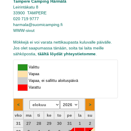
Tampere Camping Härmälä
Leirintäkatu 8
33900 TAMPERE
020 719 9777
harmala@suomicamping.fi
WWW-sivut
Mökkejä ei voi varata nettikaupasta kuluvalle päivälle.
Jos olet saapumassa tänään, soita tai laita meille
sähköpostia,
täältä löydät yhteystietomme
.
Valittu
Vapaa
Vapaa, ei sallittu aloituspäivä
Varattu
vko
ma
ti
ke
to
pe
la
su
31
27
28
29
30
31
1
2