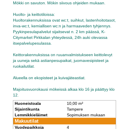
Mökki on savuton. Mökin siivous ohjeiden mukaan.
Huolto- ja keittotiloissa:
Huoltorakennuksissa ovat wc:t, suihkut, lastenhoitotasot,
inva-wc:t, kemiallisen wc:n ja harmaaveden tyhjennys.
Pyykinpesulapalvelut sijaitsevat n. 2 km päässä, K-
Citymarket Pirkkalan yhteydessä, 24h auki olevassa
itsepalvelupesulassa.
Keittorakennuksissa on ruuanvalmistukseen keittolevyt
ja uuneja sekä astianpesupaikat, juomavesipisteet ja
ruokailutilat.
Alueella on ekopisteet ja kuivajäteastiat.
Majoitusvuorokausi mökeissä alkaa klo 16 ja päättyy klo
12.
Huoneistoala
10,00 m²
Sijaintikunta
Tampere
Lemmikkieläimet
Sopimuksen mukaan
Makuutilat
Vuodepaikkoja
4