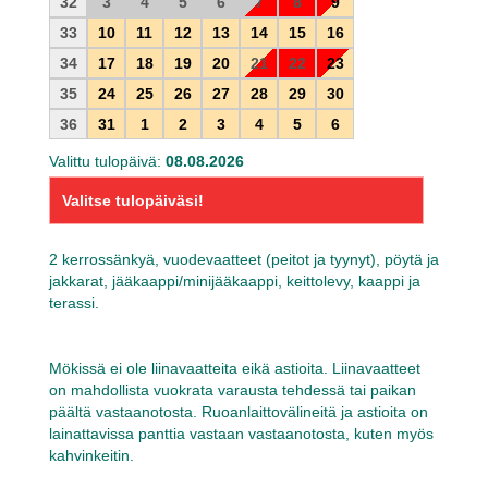
32
3
4
5
6
7
8
9
33
10
11
12
13
14
15
16
34
17
18
19
20
21
22
23
35
24
25
26
27
28
29
30
36
31
1
2
3
4
5
6
Valittu tulopäivä:
08.08.2026
Valitse tulopäiväsi!
2 kerrossänkyä, vuodevaatteet (peitot ja tyynyt), pöytä ja
jakkarat, jääkaappi/minijääkaappi, keittolevy, kaappi ja
terassi.
Mökissä ei ole liinavaatteita eikä astioita. Liinavaatteet
on mahdollista vuokrata varausta tehdessä tai paikan
päältä vastaanotosta. Ruoanlaittovälineitä ja astioita on
lainattavissa panttia vastaan vastaanotosta, kuten myös
kahvinkeitin.