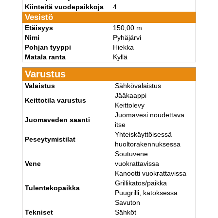
Kiinteitä vuodepaikkoja
4
Vesistö
Etäisyys
150,00 m
Nimi
Pyhäjärvi
Pohjan tyyppi
Hiekka
Matala ranta
Kyllä
Varustus
Valaistus
Sähkövalaistus
Jääkaappi
Keittotila varustus
Keittolevy
Juomavesi noudettava
Juomaveden saanti
itse
Yhteiskäyttöisessä
Peseytymistilat
huoltorakennuksessa
Soutuvene
Vene
vuokrattavissa
Kanootti vuokrattavissa
Grillikatos/paikka
Tulentekopaikka
Puugrilli, katoksessa
Savuton
Tekniset
Sähköt